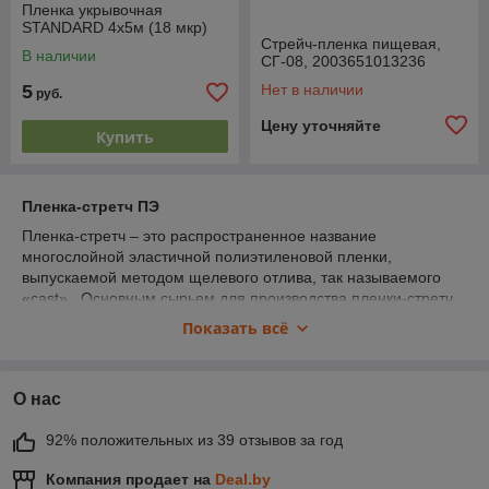
Пленка укрывочная
STANDARD 4х5м (18 мкр)
Стрейч-пленка пищевая,
В наличии
СГ-08, 2003651013236
5
Нет в наличии
руб.
Цену уточняйте
Купить
Пленка-стретч ПЭ
Пленка-стретч – это распространенное название
многослойной эластичной полиэтиленовой пленки,
выпускаемой методом щелевого отлива, так называемого
«cast». Основным сырьем для производства пленки-стретч
является линейный полиэтилен низкой плотности (LLDPE).
Показать всё
Благодаря современным производственным линиям и
современной технологии, а также благодаря использованию
сырья известных производителей, производимая нами
О нас
пленка характеризуется очень высоким качеством.
ПРИМЕНЕНИЕ
92% положительных из 39 отзывов за год
Пленка-стретч используется, главным образом, для упаковки
Компания продает на
Deal.by