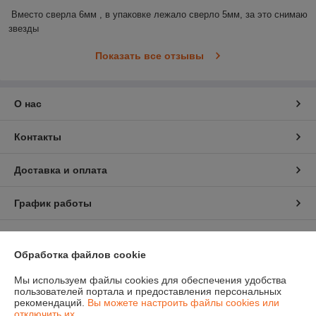
Вместо сверла 6мм , в упаковке лежало сверло 5мм, за это снимаю 
звезды
Показать все отзывы
О нас
Контакты
Доставка и оплата
График работы
Полная версия сайта
Обработка файлов cookie
Политика обработки cookies
Мы используем файлы cookies для обеспечения удобства
пользователей портала и предоставления персональных
Сайт создан на платформе Deal.by
рекомендаций.
Вы можете настроить файлы cookies или
отключить их.