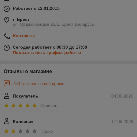
и защиты продуктов, начиная от сборных грузов на поддонах
до отдельных крупногабаритных предметов. С учетом малой
Работает с 12.01.2015
толщины и высокой прочности, гарантирующую устойчивость
груза, пленка-стретч является самым экономичным
г. Брест
способом упаковки продуктов.
ул. Орджоникидзе 16/1, Брест, Беларусь
Пленка-стретч для ручной упаковки
Контакты
Предназначена для обматывания вручную; толщина
производимой пленки составляет от 10 до 40 микрометров,
Сегодня работает с 08:30 до 17:00
ширина - 450 мм или 500 мм, гарантированная
Показать весь график работы
растяжимость 100%; пленка наматывается на
автоматических устройствах, контролирующих длину
намотки рулона и вес.
Отзывы о магазине
753 отзывов за всё время
Покупатель
04.06.2026
Отлично
Колесник
17.05.2026
Плохо