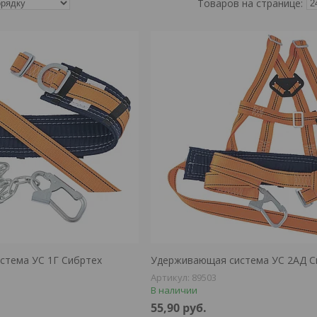
стема УС 1Г Сибртех
Удерживающая система УС 2АД С
89503
В наличии
55,90
руб.