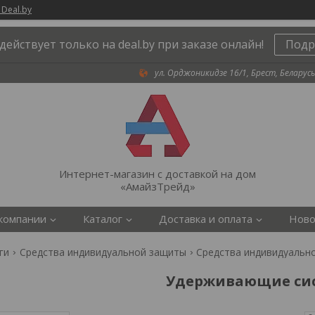
 Deal.by
действует только на deal.by при заказе онлайн!
Подр
ул. Орджоникидзе 16/1, Брест, Беларусь
Интернет-магазин с доставкой на дом
«АмайзТрейд»
компании
Каталог
Доставка и оплата
Ново
ги
Средства индивидуальной защиты
Средства индивидуальн
Удерживающие си