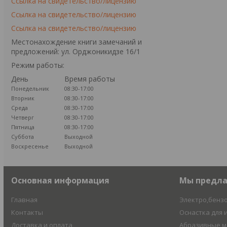
Ссылка на свидетельство/лицензию
Ссылка на свидетельство/лицензию
Ссылка на свидетельство/лицензию
Местонахождение книги замечаний и
предложений: ул. Орджоникидзе 16/1
Режим работы:
День
Время работы
Понедельник
08:30-17:00
Вторник
08:30-17:00
Среда
08:30-17:00
Четверг
08:30-17:00
Пятница
08:30-17:00
Суббота
Выходной
Воскресенье
Выходной
Основная информация
Мы предл
Главная
Электро,бенз
Контакты
Оснастка для 
Доставка и оплата
Абразивные 