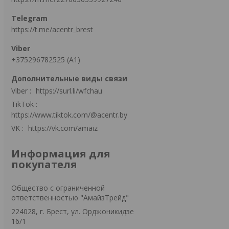
https://t.me/acentr_brest
+375296782525 (А1)
Viber
https://surl.li/wfchau
TikTok
https://www.tiktok.com/@acentr.by
VK
https://vk.com/amaiz
Информация для
покупателя
Общество с ограниченной
ответственностью "АмайзТрейд"
224028, г. Брест, ул. Орджоникидзе
16/1