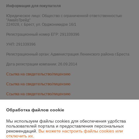
Информация для покупателя
Юридическое лицо:
Общество с ограниченной ответственностью
"АмайзТрейд"
224028, г. Брест, ул. Орджоникидзе 16/1
Регистрационный номер ЕГР: 291339396
УНП: 291339396
Регистрационный орган: Администрация Ленинского района г.Бреста
Дата регистрации компании: 26.09.2014
Ссылка на свидетельство/лицензию
Ссылка на свидетельство/лицензию
Ссылка на свидетельство/лицензию
Ссылка на свидетельство/лицензию
Обработка файлов cookie
Ссылка на свидетельство/лицензию
Мы используем файлы cookies для обеспечения удобства
Ссылка на свидетельство/лицензию
пользователей портала и предоставления персональных
рекомендаций.
Вы можете настроить файлы cookies или
Ссылка на свидетельство/лицензию
отключить их.