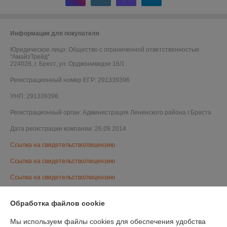
Информация для покупателя
Юридическое лицо:
Общество с ограниченной ответственностью
"АмайзТрейд"
224028, г. Брест, ул. Орджоникидзе 16/1
Регистрационный номер ЕГР: 291339396
УНП: 291339396
Регистрационный орган: Администрация Ленинского района г.Бреста
Дата регистрации компании: 26.09.2014
Ссылка на свидетельство/лицензию
Ссылка на свидетельство/лицензию
Ссылка на свидетельство/лицензию
Ссылка на свидетельство/лицензию
Обработка файлов cookie
Ссылка на свидетельство/лицензию
Мы используем файлы cookies для обеспечения удобства
Ссылка на свидетельство/лицензию