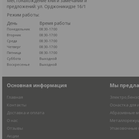
Местонахождение книги замечаний и
предложений: ул. Орджоникидзе 16/1
Режим работы:
День
Время работы
Понедельник
08:30-17:00
Вторник
08:30-17:00
Среда
08:30-17:00
Четверг
08:30-17:00
Пятница
08:30-17:00
Суббота
Выходной
Воскресенье
Выходной
Основная информация
Мы предл
Главная
Электро,бенз
Контакты
Оснастка для 
Доставка и оплата
Абразивные 
О нас
Металлорежущ
Отзывы
Упаковочные
Акции