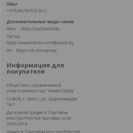
+375296782525 (А1)
Viber
https://surl.li/wfchau
TikTok
https://www.tiktok.com/@acentr.by
VK
https://vk.com/amaiz
Информация для
покупателя
Общество с ограниченной
ответственностью "АмайзТрейд"
224028, г. Брест, ул. Орджоникидзе
16/1
Дата регистрации в Торговом
реестре/Реестре бытовых услуг:
29.03.2016
Номер в Торговом реестре/Реестре