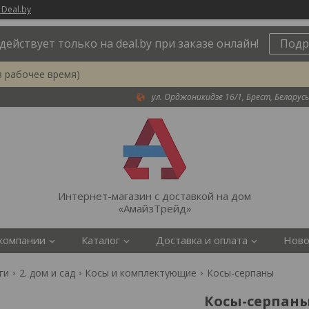
 Deal.by
действует только на deal.by при заказе онлайн!
Подр
в рабочее время)
ул. Орджоникидзе 16/1, Брест, Беларусь
Интернет-магазин с доставкой на дом
«АмайзТрейд»
компании
Каталог
Доставка и оплата
Ново
ги
2. дом и сад
Косы и комплектующие
Косы-серпаны
Косы-серпан