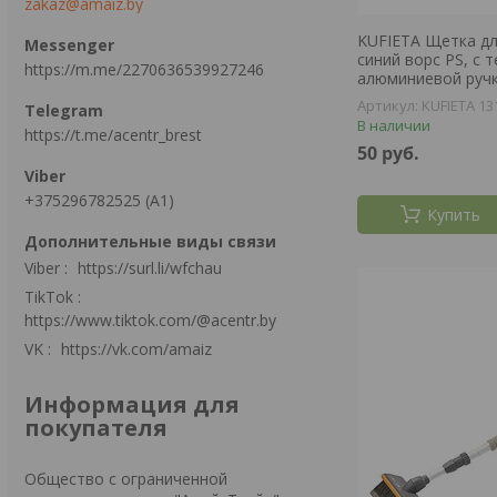
zakaz@amaiz.by
KUFIETA Щетка дл
синий ворс PS, с 
https://m.me/2270636539927246
алюминиевой ручк
KUFIETA 13
В наличии
https://t.me/acentr_brest
50
руб.
+375296782525 (А1)
Купить
Viber
https://surl.li/wfchau
TikTok
https://www.tiktok.com/@acentr.by
VK
https://vk.com/amaiz
Информация для
покупателя
Общество с ограниченной