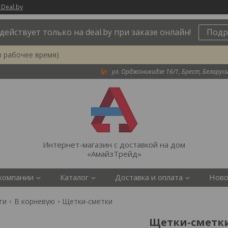
 Deal.by
действует только на deal.by при заказе онлайн!
Подр
в рабочее время)
ул. Орджоникидзе 16/1, Брест, Беларусь
Интернет-магазин с доставкой на дом
«АмайзТрейд»
компании
Каталог
Доставка и оплата
Ново
ги
В корневую
Щетки-сметки
Щетки-сметк