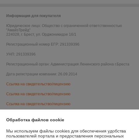
Информация для покупателя
Юридическое лицо:
Общество с ограниченной ответственностью
"АмайзТрейд"
224028, г. Брест, ул. Орджоникидзе 16/1
Регистрационный номер ЕГР: 291339396
УНП: 291339396
Регистрационный орган: Администрация Ленинского района г.Бреста
Дата регистрации компании: 26.09.2014
Ссылка на свидетельство/лицензию
Ссылка на свидетельство/лицензию
Ссылка на свидетельство/лицензию
Ссылка на свидетельство/лицензию
Обработка файлов cookie
Ссылка на свидетельство/лицензию
Мы используем файлы cookies для обеспечения удобства
Ссылка на свидетельство/лицензию
пользователей портала и предоставления персональных