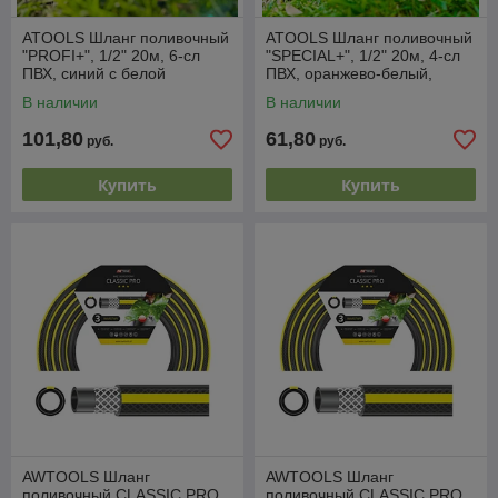
ATOOLS Шланг поливочный
ATOOLS Шланг поливочный
"PROFI+", 1/2" 20м, 6-сл
"SPECIAL+", 1/2" 20м, 4-сл
ПВХ, синий с белой
ПВХ, оранжево-белый,
полосой,-40/+70°С,
-25/+60°С, устойчив к УФ-
В наличии
В наличии
устойчив к УФ-лучам
лучам
101,80
61,80
руб.
руб.
Купить
Купить
AWTOOLS Шланг
AWTOOLS Шланг
поливочный CLASSIC PRO
поливочный CLASSIC PRO