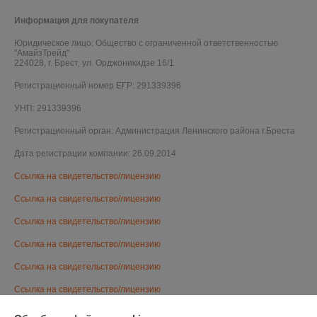
Информация для покупателя
Юридическое лицо:
Общество с ограниченной ответственностью
"АмайзТрейд"
224028, г. Брест, ул. Орджоникидзе 16/1
Регистрационный номер ЕГР: 291339396
УНП: 291339396
Регистрационный орган: Администрация Ленинского района г.Бреста
Дата регистрации компании: 26.09.2014
Ссылка на свидетельство/лицензию
Ссылка на свидетельство/лицензию
Ссылка на свидетельство/лицензию
Ссылка на свидетельство/лицензию
Ссылка на свидетельство/лицензию
Ссылка на свидетельство/лицензию
Ссылка на свидетельство/лицензию