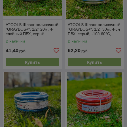
ATOOLS Шланг поливочный
ATOOLS Шланг поливочный
"GRAYBOS+", 1/2" 20м, 4-
"GRAYBOS+", 1/2" 30м, 4-сл
слойный ПВХ, серый,
ПВХ, серый, -10/+60°С,
-10/+60°С, устойчив к УФ-
устойчив к УФ-лучам
В наличии
В наличии
лучам
41,40
62,20
руб.
руб.
Купить
Купить