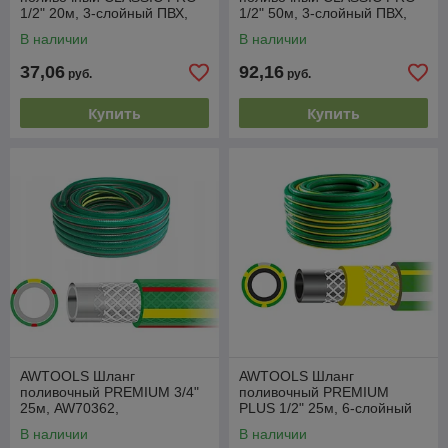
1/2" 20м, 3-слойный ПВХ,
1/2" 50м, 3-слойный ПВХ,
-20/+60°С, устойчив к УФ-
-20/+60°С, устойчив к УФ-
В наличии
В наличии
лучам
лучам
37,06
92,16
руб.
руб.
Купить
Купить
AWTOOLS Шланг
AWTOOLS Шланг
поливочный PREMIUM 3/4"
поливочный PREMIUM
25м, AW70362,
PLUS 1/2" 25м, 6-слойный
5902198746331 (PL)
ПВХ, -40/+70°С, устойчив к
В наличии
В наличии
УФ-лучам