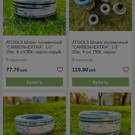
ATOOLS Шланг поливочный
ATOOLS Шланг поливочный
"CARBON+EXTRA", 1/2"
"CARBON+EXTRA", 1/2"
20м, 4-слПВХ, черно-серый,
30м, 4-сл. ПВХ, черно-
-25/+60°С, устойчив к УФ-
серый, -25/+60°С, устойчив
В наличии
В наличии
лучам
к УФ-лучам, раб.
77,70
115,90
руб.
руб.
Купить
Купить