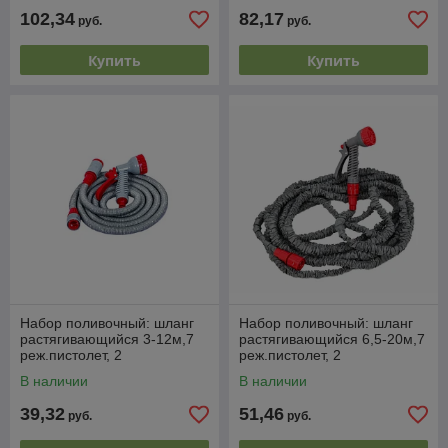
102,34
82,17
руб.
руб.
Купить
Купить
Набор поливочный: шланг
Набор поливочный: шланг
растягивающийся 3-12м,7
растягивающийся 6,5-20м,7
реж.пистолет, 2
реж.пистолет, 2
соед.быстросъемных,
соед.быстросъемных,
В наличии
В наличии
адаптер 1/2"-3/4"
адаптер 1/2"-3/4"
39,32
51,46
руб.
руб.