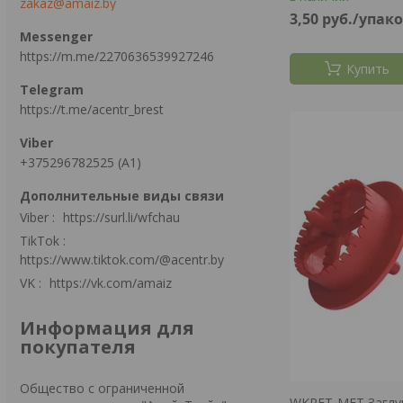
zakaz@amaiz.by
3,50
руб.
/упак
https://m.me/2270636539927246
Купить
https://t.me/acentr_brest
+375296782525 (А1)
Viber
https://surl.li/wfchau
TikTok
https://www.tiktok.com/@acentr.by
VK
https://vk.com/amaiz
Информация для
покупателя
Общество с ограниченной
WKRET-MET Заглуш