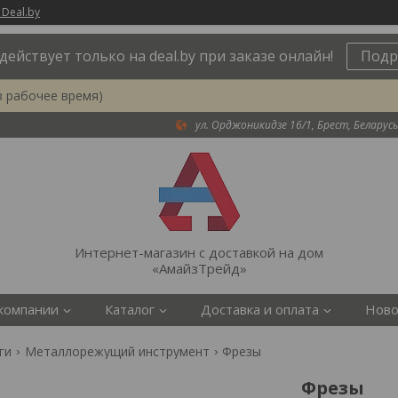
 Deal.by
действует только на deal.by при заказе онлайн!
Подр
в рабочее время)
ул. Орджоникидзе 16/1, Брест, Беларусь
Интернет-магазин с доставкой на дом
«АмайзТрейд»
компании
Каталог
Доставка и оплата
Ново
ги
Металлорежущий инструмент
Фрезы
Фрезы