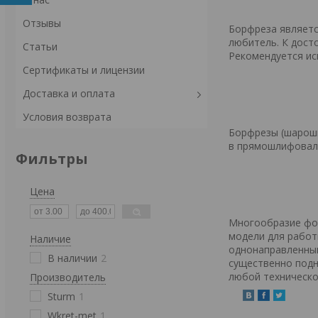
Отзывы
Борфреза являетс
любитель. К дост
Статьи
Рекомендуется ис
Сертификаты и лицензии
Доставка и оплата
Условия возврата
Борфрезы
(шарош
в прямошлифоваль
Фильтры
Цена
Многообразие фор
модели для работ
Наличие
однонаправленным
В наличии
2
существенно подн
любой техническо
Производитель
Sturm
1
Wkret-met
1