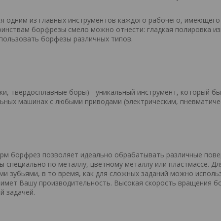
я одним из главных инструментов каждого рабочего, имеющего
оинствам борфрезы смело можно отнести: гладкая полировка из
пользовать борфезы различных типов.
ки, твердосплавные боры) - уникальный инструмент, который бы
ных машинах с любыми приводами (электрическим, пневматическ
м борфрез позволяет идеально обрабатывать различные повер
ы специально по металлу, цветному металлу или пластмассе. Дл
и зубьями, в то время, как для сложных заданий можно исполь
имет Вашу производительность. Высокая скорость вращения бо
й задачей.