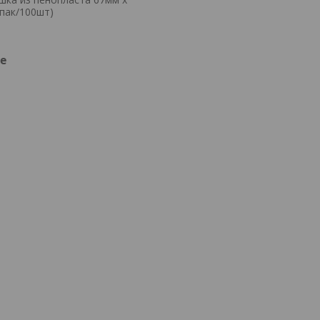
упак/100шт)
е