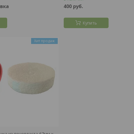
овка
400
руб.
Купить
Хит продаж
ка из пенопласта 67мм х