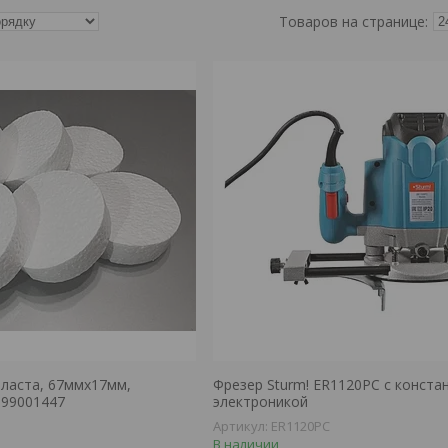
пласта, 67ммх17мм,
Фрезер Sturm! ER1120PC с конста
099001447
электроникой
ER1120PC
В наличии