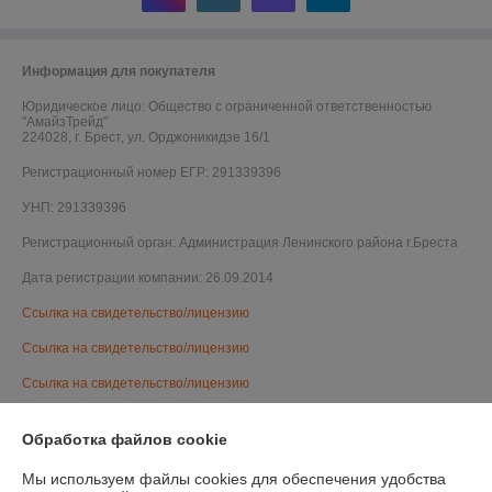
Информация для покупателя
Юридическое лицо:
Общество с ограниченной ответственностью
"АмайзТрейд"
224028, г. Брест, ул. Орджоникидзе 16/1
Регистрационный номер ЕГР: 291339396
УНП: 291339396
Регистрационный орган: Администрация Ленинского района г.Бреста
Дата регистрации компании: 26.09.2014
Ссылка на свидетельство/лицензию
Ссылка на свидетельство/лицензию
Ссылка на свидетельство/лицензию
Ссылка на свидетельство/лицензию
Обработка файлов cookie
Ссылка на свидетельство/лицензию
Мы используем файлы cookies для обеспечения удобства
Ссылка на свидетельство/лицензию