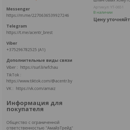
YT-0651
В наличии
https://m.me/2270636539927246
Цену уточняйт
https://t.me/acentr_brest
+375296782525 (А1)
Viber
https://surl.li/wfchau
TikTok
https://www.tiktok.com/@acentr.by
VK
https://vk.com/amaiz
Информация для
покупателя
Общество с ограниченной
ответственностью "АмайзТрейд"