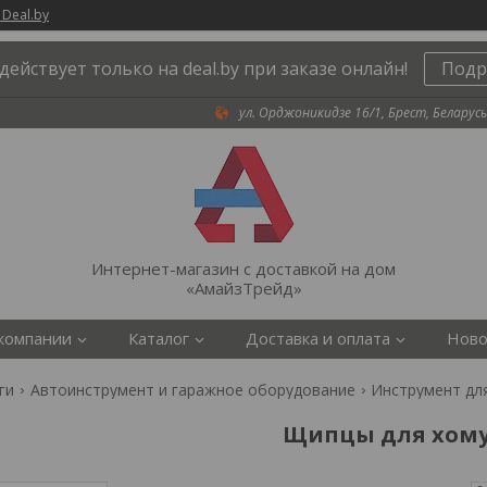
 Deal.by
действует только на deal.by при заказе онлайн!
Подр
ул. Орджоникидзе 16/1, Брест, Беларусь
Интернет-магазин с доставкой на дом
«АмайзТрейд»
компании
Каталог
Доставка и оплата
Ново
ги
Автоинструмент и гаражное оборудование
Инструмент дл
Щипцы для хом