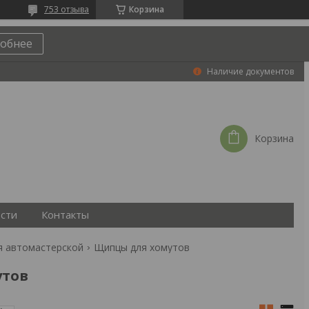
753 отзыва
Корзина
обнее
Наличие документов
Корзина
сти
Контакты
я автомастерской
Щипцы для хомутов
утов