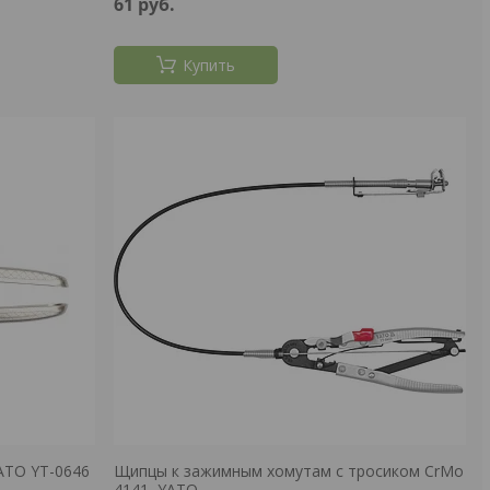
61
руб.
Купить
ATO YT-0646
Щипцы к зажимным хомутам с тросиком CrMo
4141, YATO