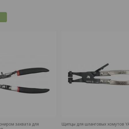
рниром захвата для
Щипцы для шланговых хомутов Y
ов