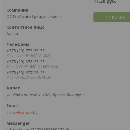
17,30
руб.
ООО «АмайзТрейд» г. Брест
Купить
Алеся
+375 (29) 773-35-35
МТС РОЗНИЧНЫЙ ОТДЕЛ
+375 (29) 678-25-25
А1 - РОЗНИЧНЫЙ ОТДЕЛ Viber
+375 (33) 677-25-25
МТС ЮРИДИЧЕСКИЕ ЛИЦА
ул. Орджоникидзе 16/1, Брест, Беларусь
zakaz@amaiz.by
https://m.me/2270636539927246