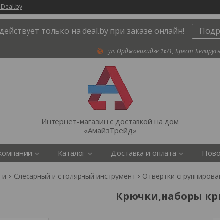
 Deal.by
действует только на deal.by при заказе онлайн!
Подр
ул. Орджоникидзе 16/1, Брест, Беларусь
Интернет-магазин с доставкой на дом
«АмайзТрейд»
компании
Каталог
Доставка и оплата
Ново
ги
Слесарный и столярный инструмент
Отвертки сгруппирова
Крючки,наборы кр