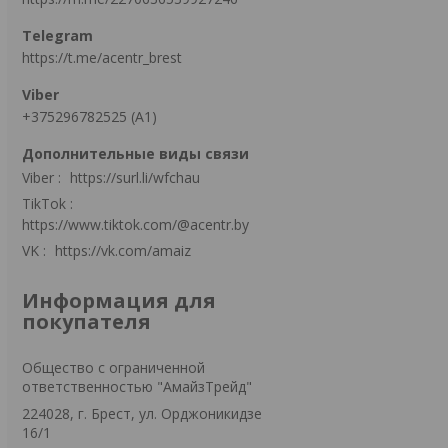
https://t.me/acentr_brest
+375296782525 (А1)
Viber
https://surl.li/wfchau
TikTok
https://www.tiktok.com/@acentr.by
VK
https://vk.com/amaiz
Информация для
покупателя
Общество с ограниченной
ответственностью "АмайзТрейд"
224028, г. Брест, ул. Орджоникидзе
16/1