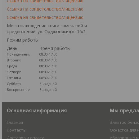
Ссылка на свидетельство/лицензию
Ссылка на свидетельство/лицензию
Ссылка на свидетельство/лицензию
Местонахождение книги замечаний и
предложений: ул. Орджоникидзе 16/1
Режим работы:
День
Время работы
Понедельник
08:30-17:00
Вторник
08:30-17:00
Среда
08:30-17:00
Четверг
08:30-17:00
Пятница
08:30-17:00
Суббота
Выходной
Воскресенье
Выходной
Основная информация
Мы предл
Главная
Электро,бенз
Контакты
Оснастка для 
Доставка и оплата
Абразивные 