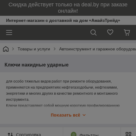
Скидка действует только на deal.by при заказе
онлайн!
Интернет-магазин с доставкой на дом «АмайзТрейд»
Товары и услуги
Автоинструмент и гаражное оборудов
Ключи накидные ударные
для особо тяжелых видов работ при ремонте оборудования,
применяются на предприятиях нефтегазодобычи, нефтехимии,
энергетики и многих других в качестве ремонтного и монтажного
инструмента.
Ключи представляют собой мощную короткую профилированную
рукоятку с ударным концом, соединенную со втулкой, внутренняя
Показать всё
поверхность которой имеет форму и размер, соответствующий гайке
резьбового соединения. Ключи должны применяться только для
обслуживания крепежа с размером под ключ, соответствующего
Сортировка
0
Фильтры