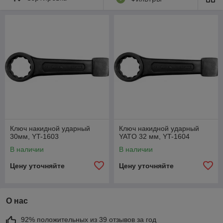
размеру зева ключа. В целях предотвращения срыва ключа в процессе
эксплуатации, рабочие поверхности зева должны быть очищены от
загрязнений.
Ключ накидной ударный
Ключ накидной ударный
30мм, YT-1603
YATO 32 мм, YT-1604
В наличии
В наличии
Цену уточняйте
Цену уточняйте
О нас
92% положительных из 39 отзывов за год