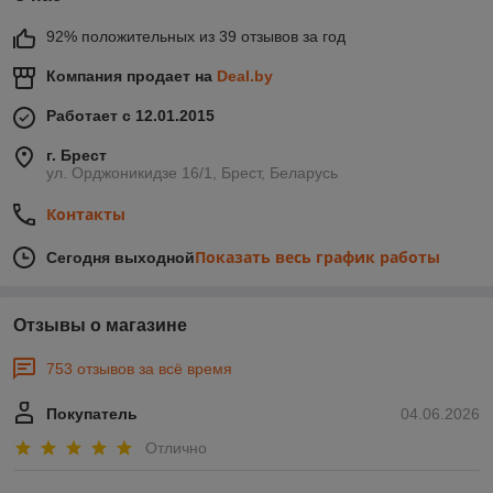
регулировка угла наклона и скорости, обеспечат
92% положительных из 39 отзывов за год
безопасность в процессе работы.
Компания продает на
Deal.by
Работает с 12.01.2015
г. Брест
ПОПУЛЯРНЫЕ МОДЕЛИ
ул. Орджоникидзе 16/1, Брест, Беларусь
ЗАТОЧНЫХ СТАНКОВ
Контакты
Показать весь график работы
Сегодня выходной
Sturm! BG6017S
Заточной станок мощностью 350 Вт,
предназначенный для заточки инструментов,
Отзывы о магазине
ножей и сверл. Идеален для использования в
домашних условиях и мелких мастерских.
753 отзывов за всё время
Sturm! BG6010S
Покупатель
04.06.2026
Компактный и мощный заточной станок с рабочим
Отлично
кругом для точной заточки ножей, лезвий и других
инструментов. Прост в использовании и