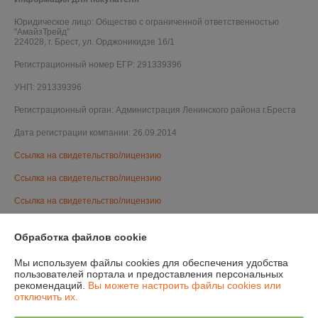
Юридическое лицо:
Общество с ограниченной ответственностью
"АмайзТрейд"
224028, г. Брест, ул. Орджоникидзе 16/1
Регистрационный номер ЕГР: 291339396
УНП: 291339396
Регистрационный орган: Администрация Ленинского района г.Бреста
Дата регистрации компании: 26.09.2014
Ссылка на свидетельство/лицензию
Ссылка на свидетельство/лицензию
Ссылка на свидетельство/лицензию
Ссылка на свидетельство/лицензию
Обработка файлов cookie
Ссылка на свидетельство/лицензию
Мы используем файлы cookies для обеспечения удобства
Ссылка на свидетельство/лицензию
пользователей портала и предоставления персональных
рекомендаций.
Вы можете настроить файлы cookies или
Ссылка на свидетельство/лицензию
отключить их.
Ссылка на свидетельство/лицензию